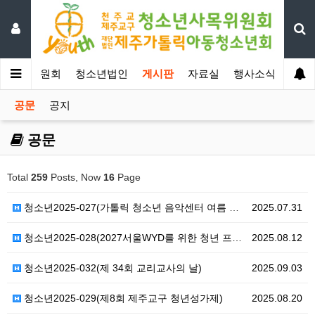
년사목위원회
청소년법인
게시판
자료실
행사소식
공문
공지
공문
Total
259
Posts, Now
16
Page
청소년2025-027(가톨릭 청소년 음악센터 여름 페스…
2025.07.31
청소년2025-028(2027서울WYD를 위한 청년 프…
2025.08.12
청소년2025-032(제 34회 교리교사의 날)
2025.09.03
청소년2025-029(제8회 제주교구 청년성가제)
2025.08.20