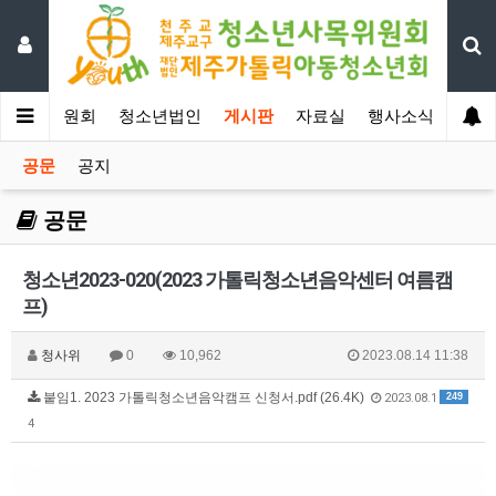
년사목위원회
청소년법인
게시판
자료실
행사소식
공문
공지
공문
청소년2023-020(2023 가톨릭청소년음악센터 여름캠
프)
청사위
0
10,962
2023.08.14 11:38
붙임1. 2023 가톨릭청소년음악캠프 신청서.pdf (26.4K)
249
2023.08.1
4