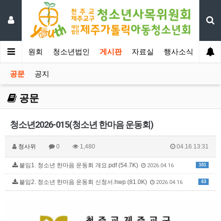
년사목위원회
청소년법인
게시판
자료실
행사소식
공문
공지
공문
청소년2026-015(청소년 한마음 운동회)
청사위
0
1,480
04.16 13:31
붙임1. 청소년 한마음 운동회 개요.pdf (54.7K)
101
2026.04.16
붙임2. 청소년 한마음 운동회 신청서.hwp (81.0K)
63
2026.04.16