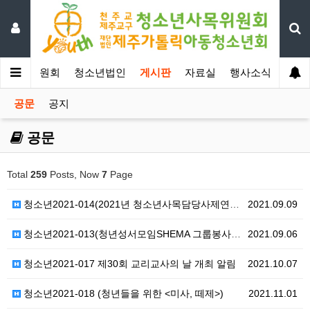
년사목위원회
청소년법인
게시판
자료실
행사소식
공문
공지
공문
Total
259
Posts, Now
7
Page
청소년2021-014(2021년 청소년사목담당사제연수)
2021.09.09
청소년2021-013(청년성서모임SHEMA 그룹봉사자교…
2021.09.06
청소년2021-017 제30회 교리교사의 날 개최 알림
2021.10.07
청소년2021-018 (청년들을 위한 <미사, 떼제>)
2021.11.01