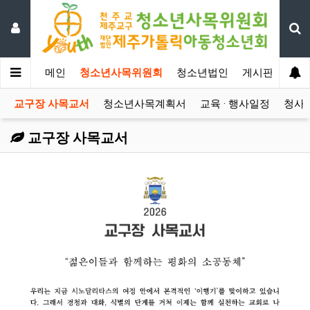
메인
청소년사목위원회
청소년법인
게시판
자료
교구장 사목교서
청소년사목계획서
교육 · 행사일정
청사
교구장 사목교서