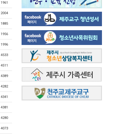
1961
2004
1885
1956
1996
4533
4511
4389
4282
4341
4381
4280
4073