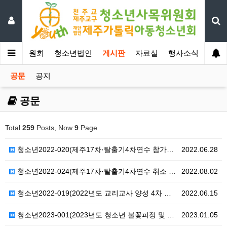
년사목위원회
청소년법인
게시판
자료실
행사소식
공문
공지
공문
Total
259
Posts, Now
9
Page
청소년2022-020(제주17차·탈출기4차연수 참가자 …
2022.06.28
청소년2022-024(제주17차·탈출기4차연수 취소 알…
2022.08.02
청소년2022-019(2022년도 교리교사 양성 4차 …
2022.06.15
청소년2023-001(2023년도 청소년 불꽃피정 및 …
2023.01.05