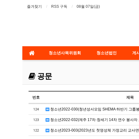
즐겨찾기
RSS 구독
08월 07일(금)
청소년사목위원회
청소년법인
게
공문
번호
제목
청소년2022-030(청년성서모임 SHEMA 하반기 그룹
124
청소년2022-032(제주 17차·창세기 14차 연수 봉사자
123
청소년2023-003(2023년도 첫영성체 가정교리 교사연
122