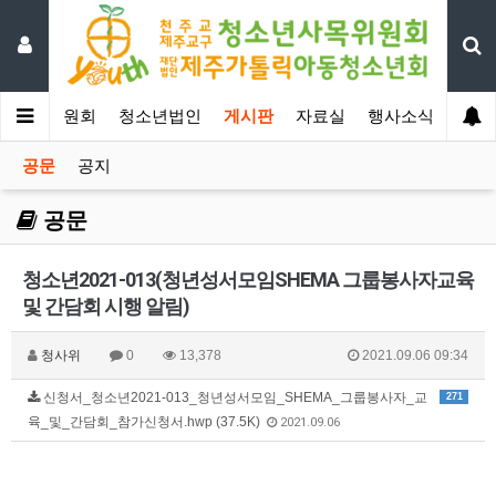
년사목위원회
청소년법인
게시판
자료실
행사소식
공문
공지
공문
청소년2021-013(청년성서모임SHEMA 그룹봉사자교육
및 간담회 시행 알림)
청사위
0
13,378
2021.09.06 09:34
신청서_청소년2021-013_청년성서모임_SHEMA_그룹봉사자_교
271
육_및_간담회_참가신청서.hwp (37.5K)
2021.09.06